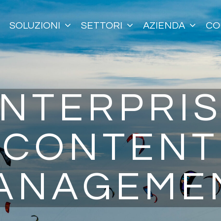
SOLUZIONI
SETTORI
AZIENDA
CO
NTERPRI
CONTENT
ANAGEME