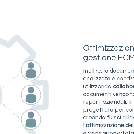
Ottimizzazion
gestione EC
Inoltre, la docume
analizzata e condiv
utilizzando
collabo
documenti vengono c
reparti aziendali. I
progettata per comu
creando flussi di l
l’
ottimizzazione de
e viene supportata