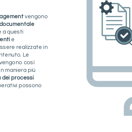
anagement
vengono
 documentale
e a questi
enti
e
sere realizzate in
ntenuto. Le
ti vengono così
in maniera più
 dei processi
operativi possono