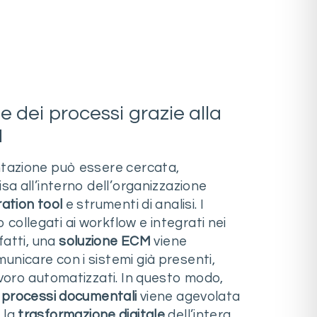
e dei processi grazie alla
M
ntazione può essere cercata,
isa all’interno dell’organizzazione
ration tool
e strumenti di analisi. I
ollegati ai workflow e integrati nei
nfatti, una
soluzione ECM
viene
nicare con i sistemi già presenti,
avoro automatizzati. In questo modo,
i processi documentali
viene agevolata
 la
trasformazione digitale
dell’intera