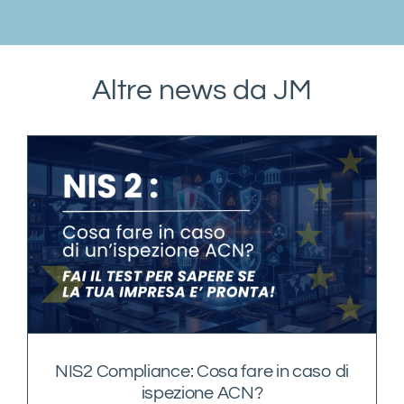
This
field
should
Altre news da JM
be
left
blank
NIS2 Compliance: Cosa fare in caso di
ispezione ACN?