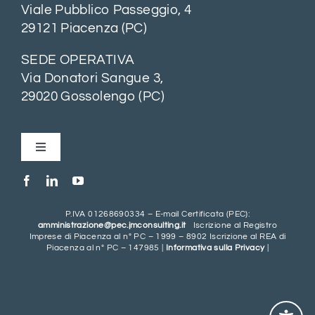
Viale Pubblico Passeggio, 4
29121 Piacenza (PC)
SEDE OPERATIVA
Via Donatori Sangue 3,
29020 Gossolengo (PC)
Toggle
Navigation
HOME
P.IVA 01268690334 – E-mail Certificata (PEC):
amministrazione@pec.jmconsulting.it
Iscrizione al Registro
SOLUZIONI
Imprese di Piacenza al n° PC – 1999 – 8902 Iscrizione al REA di
Piacenza al n° PC – 147985 |
Informativa sulla Privacy
|
SETTORI