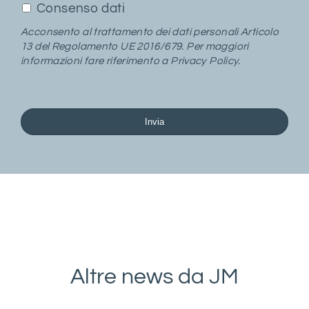
Consenso dati
Acconsento al trattamento dei dati personali Articolo
13 del Regolamento UE 2016/679. Per maggiori
informazioni fare riferimento a
Privacy Policy
.
Invia
This
field
should
be
left
blank
Altre news da JM