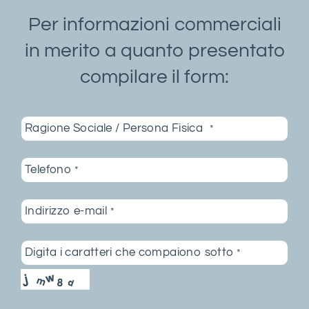
Per informazioni commerciali
in merito a quanto presentato
compilare il form:
Ragione Sociale / Persona Fisica
*
Telefono
*
Indirizzo e-mail
*
Digita i caratteri che compaiono sotto
*